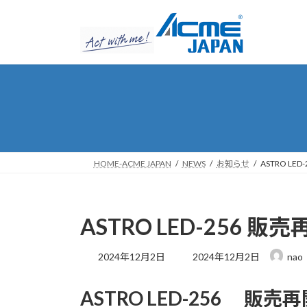
コ
ナ
ン
ビ
テ
ゲ
ン
ー
ツ
シ
へ
ョ
ス
ン
キ
に
ッ
移
プ
動
HOME-ACME JAPAN
NEWS
お知らせ
ASTRO LED
ASTRO LED-256 販売
最
2024年12月2日
2024年12月2日
nao
終
更
ASTRO LED-256 販
新