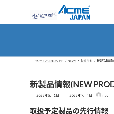
コ
ナ
ン
ビ
テ
ゲ
ン
ー
ツ
シ
へ
ョ
ス
ン
キ
に
ッ
移
プ
動
HOME-ACME JAPAN
NEWS
お知らせ
新製品情報(NE
新製品情報(NEW PROD
最
2025年5月1日
2025年7月4日
nao
終
更
取扱予定製品の先行情報
新