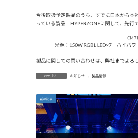
日
時
:
今後取扱予定製品のうち、すでに日本から本
っている製品 HYPERZONEに関して、先
CM 7 
光源：150W RGBL LED×7
製品に関しての問い合わせは、弊社までよろ
お知らせ
、
製品情報
カテゴリー
前の記事