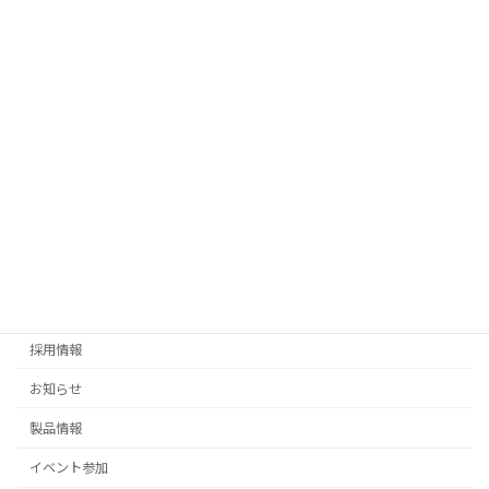
中国 佛山市にあるACME本社ショールーム・製造工場見学しませ
んか？
2026年7月24日
お知らせ
夏季休暇のお知らせ
2026年7月17日
お知らせ
イベント参加
ミニライティングフェア参加のお知らせ
販売終了
海外情報
採用情報
お知らせ
製品情報
イベント参加