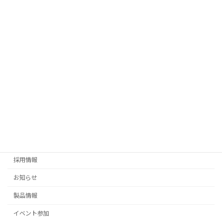
中国 佛山市にあるACME本社ショールーム・製造工場見学しませ
んか？
2026年7月24日
お知らせ
夏季休暇のお知らせ
2026年7月17日
お知らせ
イベント参加
ミニライティングフェア参加のお知らせ
販売終了
海外情報
採用情報
お知らせ
製品情報
イベント参加