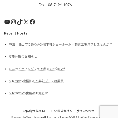
Fax：06-7494-1076
YouTube
Instagram
TikTok
X
Facebook
Recent Posts
中国 佛山市にあるACME本社ショールーム・製造工場見学しませんか？
夏季休暇のお知らせ
ミニライティングフェア参加のお知らせ
MTC2026出展御礼と弊社ブースの風景
MTC2026の出展のお知らせ
Copyright © ACME・JAPAN株式会社 All Rights Reserved.
Powered by
WordPress
with
Lightning Theme
&
VK All in One Expansion Unit