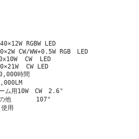
0×12W RGBW LED
×2W CW/WW+0.5W RGB　LED
10W  CW  LED
×21W  CW LED
,000時間
000LM
用10W　CW　2.6°　
他　　　　107°
ト使用