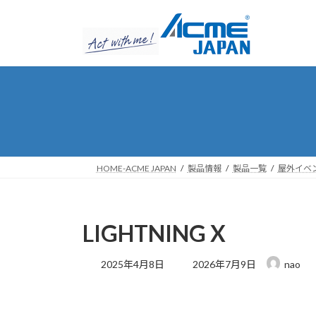
コ
ナ
ン
ビ
テ
ゲ
ン
ー
ツ
シ
へ
ョ
ス
ン
キ
に
ッ
移
プ
動
HOME-ACME JAPAN
製品情報
製品一覧
屋外イベ
LIGHTNING X
最
2025年4月8日
2026年7月9日
nao
終
更
新