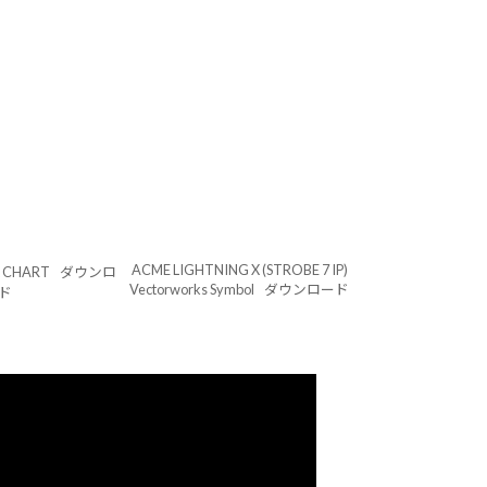
ACME LIGHTNING X (STROBE 7 IP)
X CHART
ダウンロ
Vectorworks Symbol
ダウンロード
ド