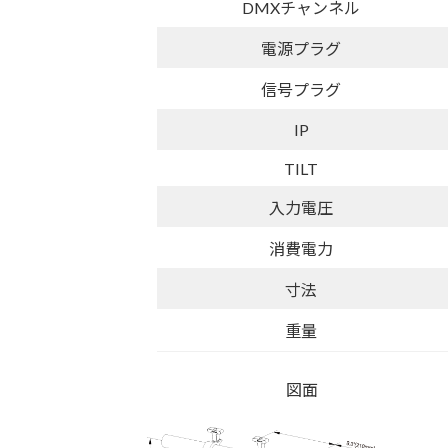
DMXチャンネル
電源プラグ
信号プラグ
IP
TILT
入力電圧
消費電力
寸法
重量
図面