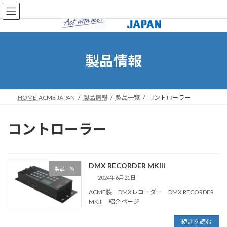
コ
ナ
ン
ビ
テ
ゲ
ン
ー
ツ
シ
へ
ョ
製品情報
ス
ン
キ
に
ッ
移
プ
動
HOME-ACME JAPAN
製品情報
製品一覧
コントローラー
コントローラー
DMX RECORDER MKIII
製品一覧
2024年6月21日
ACME製 DMXレコーダー DMX RECORDER
MKIII 紹介ページ
続きを読む