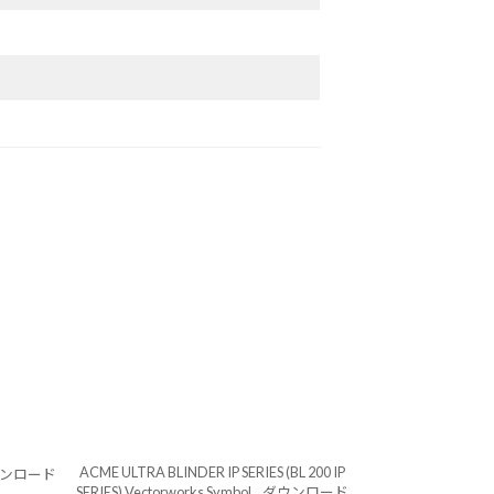
ACME ULTRA BLINDER IP SERIES (BL 200 IP
ンロード
SERIES) Vectorworks Symbol
ダウンロード