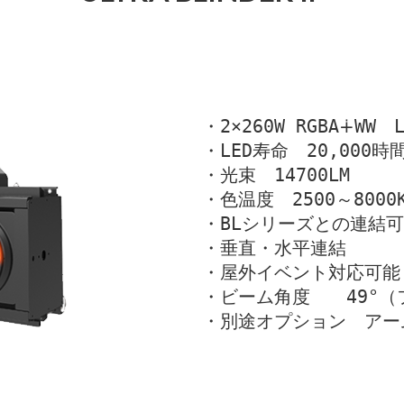
・2×260W RGBA∔WW　L
・LED寿命　20,000時
・光束　14700LM
・色温度　2500～8000
・BLシリーズとの連結
・垂直・水平連結
・屋外イベント対応可能　
・ビーム角度　　49°（
・別途オプション　アーム