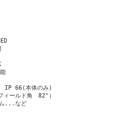
ED
間
K
可能
IP 66(本体のみ)
フィールド角　82°）
...など