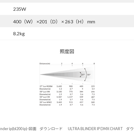
235W
400（W） ×201（D） × 263（H） mm
8.2kg
照度図
linder ip(bl200 ip)-図面
ダウンロード
ULTRA BLINDER IP DMX CHART
ダウ