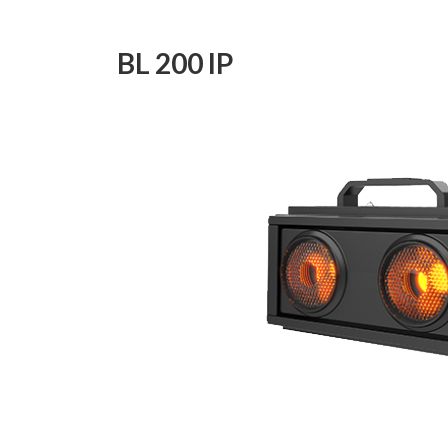
日
時
:
BL 200 IP