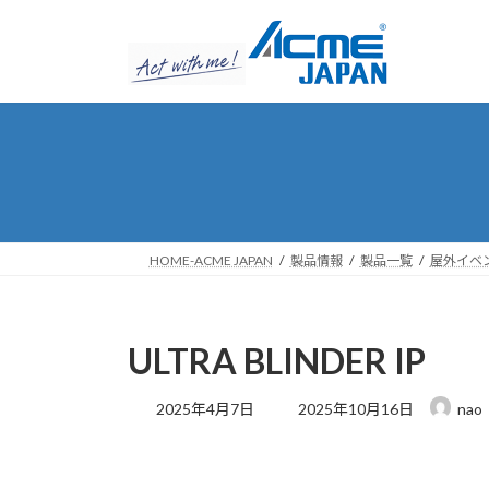
コ
ナ
ン
ビ
テ
ゲ
ン
ー
ツ
シ
へ
ョ
ス
ン
キ
に
ッ
移
プ
動
HOME-ACME JAPAN
製品情報
製品一覧
屋外イベ
ULTRA BLINDER IP
最
2025年4月7日
2025年10月16日
nao
終
更
新