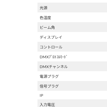
光源
色温度
ビーム角
ディスプレイ
コントロール
DMXﾌﾟﾛﾄｺﾙﾓｰﾄﾞ
DMXチャンネル
電源プラグ
信号プラグ
IP
入力電圧