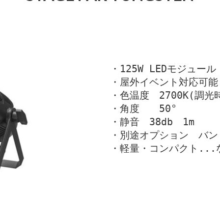
・125W LEDモジュール
・屋外イベント対応可能　
・色温度　2700K(調光時
・角度　　50°
・静音　38db　1m
・別途オプション　バン
・軽量・コンパクト...