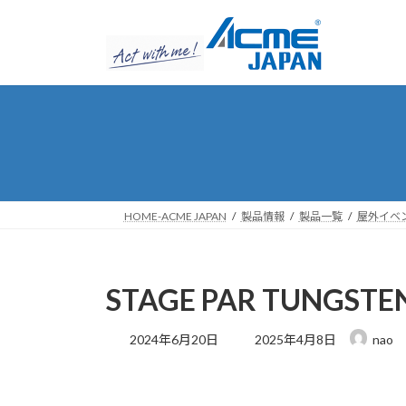
コ
ナ
ン
ビ
テ
ゲ
ン
ー
ツ
シ
へ
ョ
ス
ン
キ
に
ッ
移
プ
動
HOME-ACME JAPAN
製品情報
製品一覧
屋外イベ
STAGE PAR TUNGSTE
最
2024年6月20日
2025年4月8日
nao
終
更
新